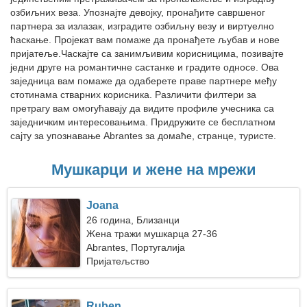
озбиљних веза. Упознајте девојку, пронађите савршеног
партнера за излазак, изградите озбиљну везу и виртуелно
ћаскање. Пројекат вам помаже да пронађете љубав и нове
пријатеље.Часкајте са занимљивим корисницима, позивајте
једни друге на романтичне састанке и градите односе. Ова
заједница вам помаже да одаберете праве партнере међу
стотинама стварних корисника. Различити филтери за
претрагу вам омогућавају да видите профиле учесника са
заједничким интересовањима. Придружите се бесплатном
сајту за упознавање Abrantes за домаће, странце, туристе.
Мушкарци и жене на мрежи
Joana
26 година, Близанци
Жена тражи мушкарца 27-36
Abrantes, Португалија
Пријатељство
Ruben