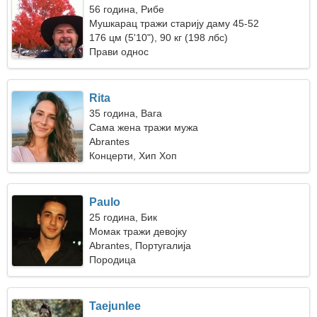
56 година, Рибе
Мушкарац тражи старију даму 45-52
176 цм (5'10"), 90 кг (198 лбс)
Прави однос
Rita
35 година, Вага
Сама жена тражи мужа
Abrantes
Концерти, Хип Хоп
Paulo
25 година, Бик
Момак тражи девојку
Abrantes, Португалија
Породица
Taejunlee