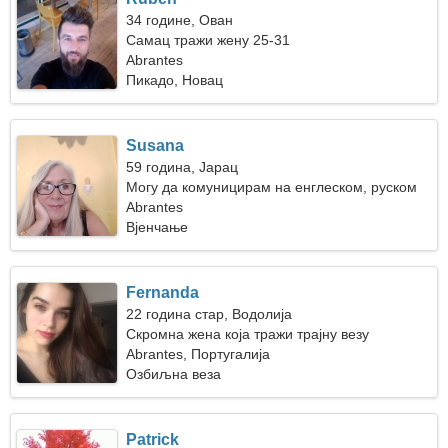
34 године, Ован
Самац тражи жену 25-31
Abrantes
Пикадо, Новац
Susana
59 година, Јарац
Могу да комуницирам на енглеском, руском
Abrantes
Вјенчање
Fernanda
22 година стар, Водолија
Скромна жена која тражи трајну везу
Abrantes, Португалија
Озбиљна веза
Patrick