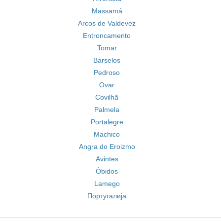
Massamá
Arcos de Valdevez
Entroncamento
Tomar
Barselos
Pedroso
Ovar
Covilhã
Palmela
Portalegre
Machico
Angra do Eroizmo
Avintes
Óbidos
Lamego
Португалија