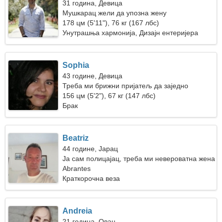
31 година, Девица
Мушкарац жели да упозна жену
178 цм (5'11"), 76 кг (167 лбс)
Унутрашња хармонија, Дизајн ентеријера
Sophia
43 године, Девица
Треба ми брижни пријатељ да заједно
плешемо
156 цм (5'2"), 67 кг (147 лбс)
Брак
Beatriz
44 године, Јарац
Ја сам полицајац, треба ми невероватна жена
Abrantes
Краткорочна веза
Andreia
21 година, Ован