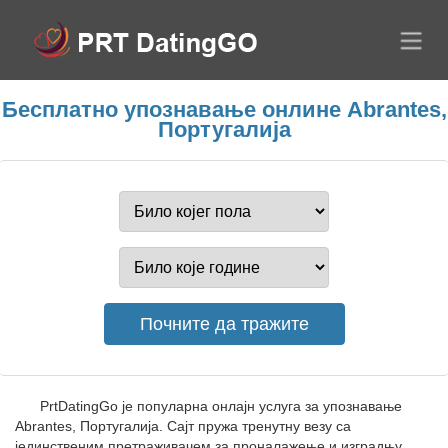
Бесплатно упознавање онлине Abrantes,
Португалија
PrtDatingGo је популарна онлајн услуга за упознавање
Abrantes, Португалија. Сајт пружа тренутну везу са
јединственим претраживачем за проналажење и изградњу