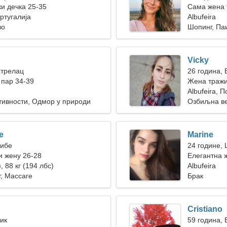
жи дечка 25-35
Сама жена 
ортугалија
Albufeira
во
Шопинг, Па
Vicky
Стрелац
26 година, 
пар 34-39
Жена траж
Albufeira, П
тивности, Одмор у природи
Озбиљна в
e
Marine
Рибе
24 године,
 жену 26-28
Елегантна ж
, 88 кг (194 лбс)
Albufeira
г, Массаге
Брак
Cristiano
Бик
59 година, 