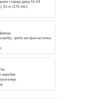
ражи старију даму 51-54
), 81 кг (178 лбс)
 Девица
уновођа, треба ми фантастична
с
Рак
и аеробик
ортугалија
ав