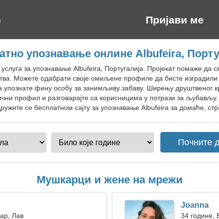
Пријави ме
атно упознавање онлине Albufeira, Порту
 услуга за упознавање Albufeira, Португалија. Пројекат помаже да
ства. Можете одабрати своје омиљене профиле да бисте изградили
а упознате фину особу за занимљиву забаву. Ширењу друштвеног к
чни профил и разговарајте са корисницима у потрази за љубављу.
ужите се бесплатном сајту за упознавање Albufeira за домаће, стр
Мушкарци и жене на мрежи
Joanna
тар, Лав
34 године,