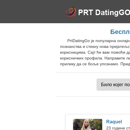
Беспл
PrtDatingGo је популарна онлајн
познанства и стекну нова пријатељ
корисницима. Сајт ће вам помоћи д
корисничких профила. Направите ли
прилику да се боље упознамо. Придр
Raquel
23 године с