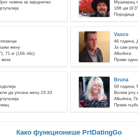
рог човека за заједничко
Мушкарац т
ортугалија
188 цм (6'3"
Породица
Vasco
Близанци
46 година,
ражи жену
Ја сам рач
), 71 кг (156 лбс)
жена
Albufeira
 веза
Прави одно
Bruna
Водолија
58 година, 
ли да упозна жену 23-33
Волим јогу 
ортугалија
Albufeira, П
овац
Права љуб
Како функционише PrtDatingGo