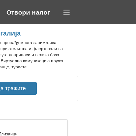
Отвори налог
галија
 се пронађу многа занимљива
 пријатељства и флертовали са
руга доприноси и велика база
 Виртуелна комуникација пружа
анце, туристе.
 Близанци