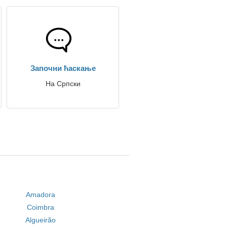
Започни ћаскање
На Српски
Amadora
Coimbra
Algueirão