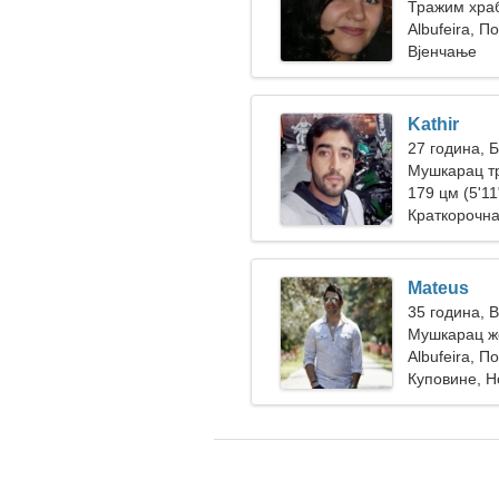
Тражим храб
путовање
Albufeira, П
Вјенчање
Kathir
27 година, 
Мушкарац т
179 цм (5'11"
Краткорочна
Mateus
35 година, 
Мушкарац же
Albufeira, П
Куповине, Н