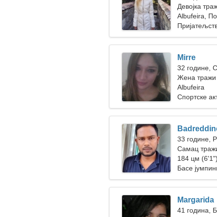
Девојка тра
Albufeira, П
Пријатељст
Mirre
32 године, 
Жена тражи 
Albufeira
Спортске ак
Badreddin
33 године, 
Самац тражи
184 цм (6'1")
Басе јумпин
Margarida
41 година, 