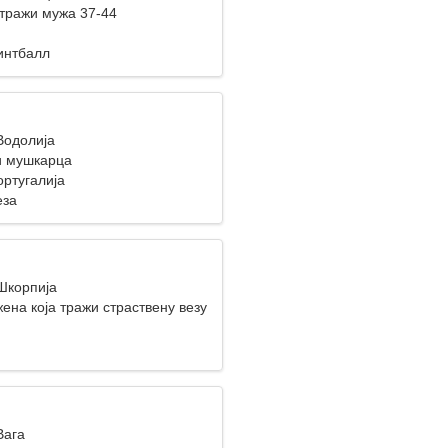
тражи мужа 37-44
интбалл
Водолија
и мушкарца
ортугалија
еза
 Шкорпија
ена која тражи страствену везу
Вага