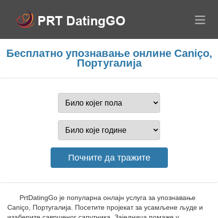
Бесплатно упознавање онлине Caniço,
Португалија
PrtDatingGo је популарна онлајн услуга за упознавање
Caniço, Португалија. Посетите пројекат за усамљене људе и
изаберите савршеног сапутника. Заједница помаже у