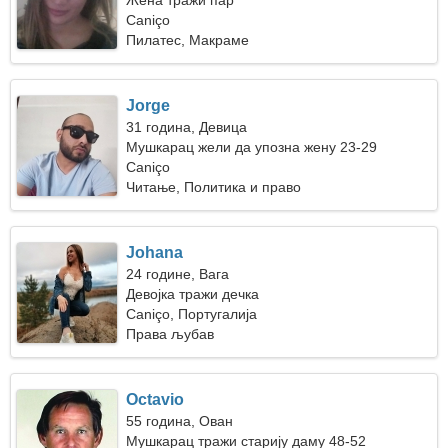
Жена тражи пар
Caniço
Пилатес, Макраме
Jorge
31 година, Девица
Мушкарац жели да упозна жену 23-29
Caniço
Читање, Политика и право
Johana
24 године, Вага
Девојка тражи дечка
Caniço, Португалија
Права љубав
Octavio
55 година, Ован
Мушкарац тражи старију даму 48-52