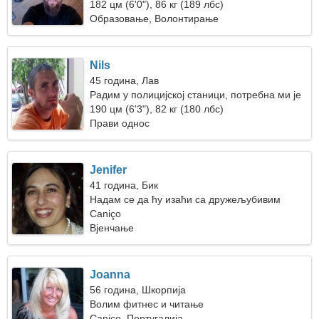
182 цм (6'0"), 86 кг (189 лбс)
Образовање, Волонтирање
Nils
45 година, Лав
Радим у полицијској станици, потребна ми је
искрена жена
190 цм (6'3"), 82 кг (180 лбс)
Прави однос
Jenifer
41 година, Бик
Надам се да ћу изаћи са дружељубивим
мушкарцем
Caniço
Вјенчање
Joanna
56 година, Шкорпија
Волим фитнес и читање
Caniço, Португалија