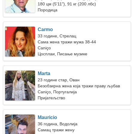
180 цм (5'11"), 91 кг (200 лбс)
Породица
Carmo
33 године, Стрелац
Сама жена тражи мужа 38-44
Caniço
Цосплаи, Писање музике
Marta
23 године стар, Ован
Безобзирна жена која тражи праву љубав
Caniço, Португалија
Пријатељство
Mauricio
36 година, Водолија
Самац тражи жену