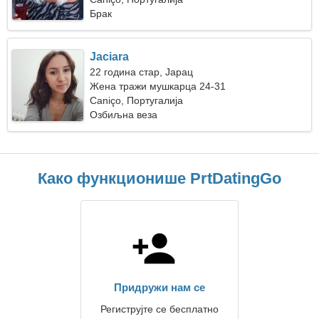
Брак
Jaciara
22 година стар, Јарац
Жена тражи мушкарца 24-31
Caniço, Португалија
Озбиљна веза
Како функционише PrtDatingGo
Придружи нам се
Региструјте се бесплатно