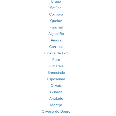
Braga
Setúbal
Coimbra
Queluz
Funchal
Algueirão
Amora
Corroios
Figeira de Foz
Faro
Gimarais
Ermesinde
Esposende
Olivais
Guarda
Alvalade
Montijo
Oliveira do Douro