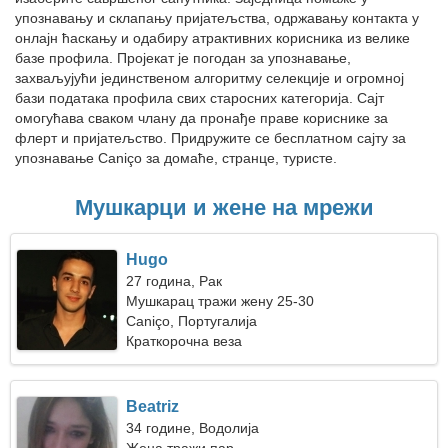
упознавању и склапању пријатељства, одржавању контакта у
онлајн ћаскању и одабиру атрактивних корисника из велике
базе профила. Пројекат је погодан за упознавање,
захваљујући јединственом алгоритму селекције и огромној
бази података профила свих старосних категорија. Сајт
омогућава сваком члану да пронађе праве кориснике за
флерт и пријатељство. Придружите се бесплатном сајту за
упознавање Caniço за домаће, странце, туристе.
Мушкарци и жене на мрежи
Hugo
27 година, Рак
Мушкарац тражи жену 25-30
Caniço, Португалија
Краткорочна веза
Beatriz
34 године, Водолија