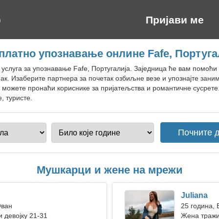
Пријави ме
платно упознавање онлине Fafe, Португа
н услуга за упознавање Fafe, Португалија. Заједница ће вам помоћ
ак. Изаберите партнера за почетак озбиљне везе и упознајте зани
е можете пронаћи кориснике за пријатељства и романтичне сусрете.
, туристе.
Мушкарци и жене на мрежи
Juliana
Ован
25 година, 
 девојку 21-31
Жена траж