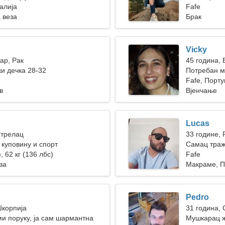
алија
Fafe
 веза
Брак
Vicky
ар, Рак
45 година,
жи дечка 28-32
Потребан м
путујемо за
Fafe, Порту
в
Вјенчање
Lucas
Стрелац
33 године, 
куповину и спорт
Самац траж
, 62 кг (136 лбс)
Fafe
за
Макраме, 
Pedro
Шкорпија
31 година,
 поруку, ја сам шармантна
Мушкарац ж