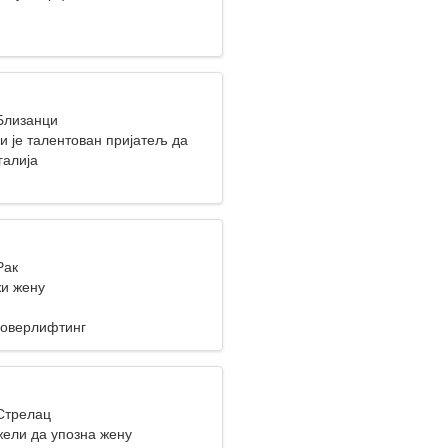
 Близанци
и је талентован пријатељ да
једно
галија
Рак
и жену
Поверлифтинг
 Стрелац
ели да упозна жену