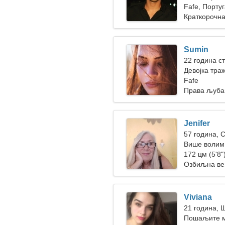
Fafe, Португ
Краткорочна
Sumin
22 година ст
Девојка тра
Fafe
Права љуба
Jenifer
57 година, 
Више волим 
172 цм (5'8")
Озбиљна ве
Viviana
21 година, 
Пошаљите ми