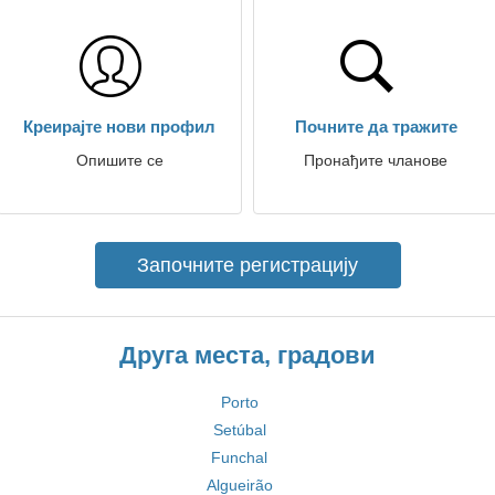
Креирајте нови профил
Почните да тражите
Опишите се
Пронађите чланове
Започните регистрацију
Друга места, градови
Porto
Setúbal
Funchal
Algueirão