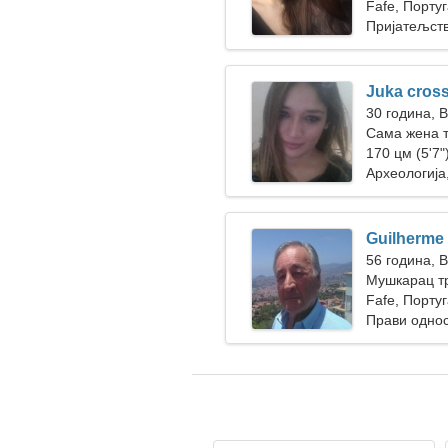
жена
Fafe, Португ
Пријатељст
Juka cros
30 година, 
Сама жена 
170 цм (5'7")
Археологија
Guilherme
56 година, 
Мушкарац тр
Fafe, Португ
Прави одно