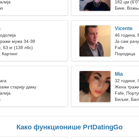
алија
182 цм (6'0"
во
Бике, Вожњ
s
Vicente
Водолија
46 година, 
тражи мужа 34-38
Ја сам рач
, 63 кг (138 лбс)
Fafe
, Картинг
Породица
Mia
Вага
32 године, 
ажи старију даму
Жена тражи
алија
Fafe, Порту
с
Биљке, Бал
Како функционише PrtDatingGo