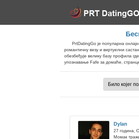
Бес
PrtDatingGo је популарна онлај
романтичну везу и виртуелни састан
обезбеђује велику базу профила гд
упознавање Fafe за домаће, странце
Dylan
27 година, 
Момак тражи