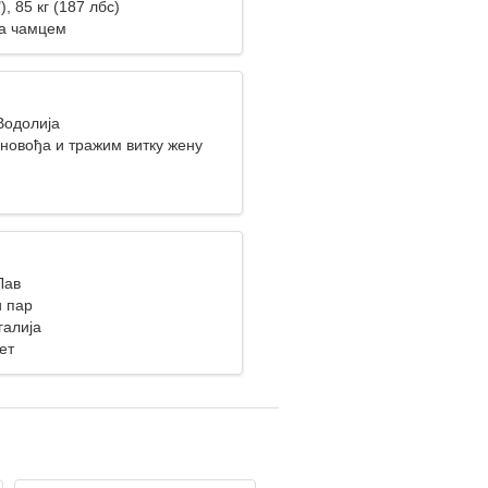
), 85 кг (187 лбс)
а чамцем
Водолија
уновођа и тражим витку жену
Лав
 пар
галија
ет