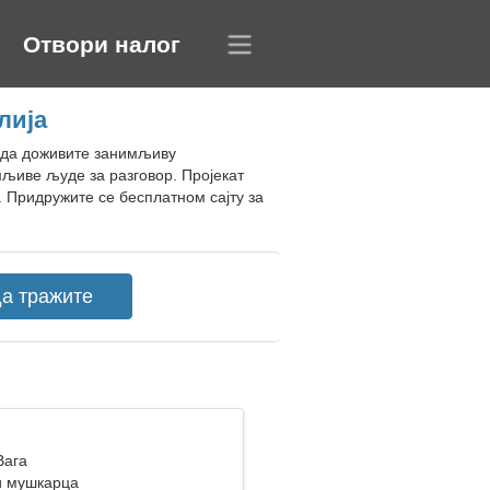
Отвори налог
лија
и да доживите занимљиву
мљиве људе за разговор. Пројекат
 Придружите се бесплатном сајту за
Вага
и мушкарца